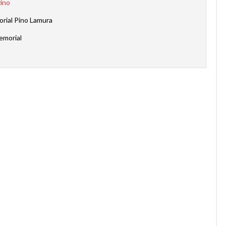
zino
rial Pino Lamura
emorial