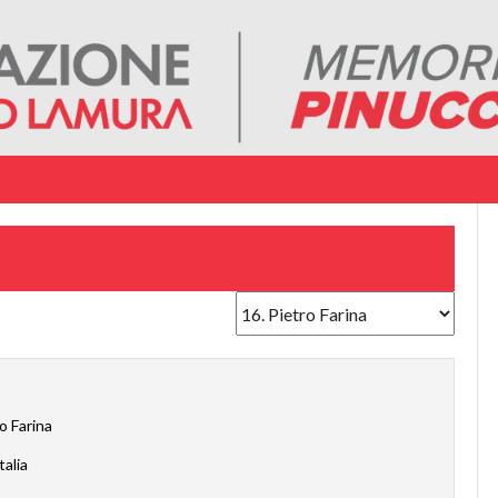
o Farina
talia