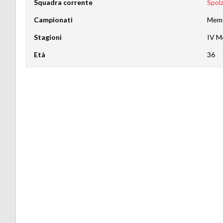
Squadra corrente
Spol
Campionati
Memo
Stagioni
IV M
Età
36