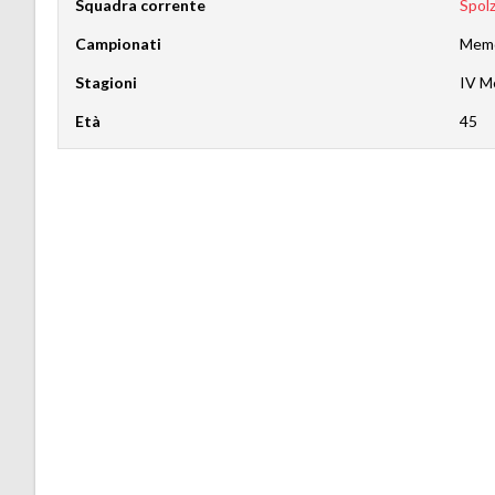
Squadra corrente
Spol
Campionati
Memo
Stagioni
IV M
Età
45