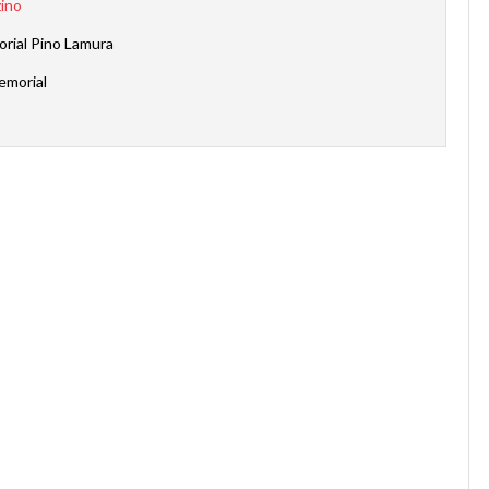
zino
rial Pino Lamura
emorial