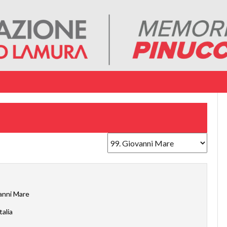
anni Mare
talia