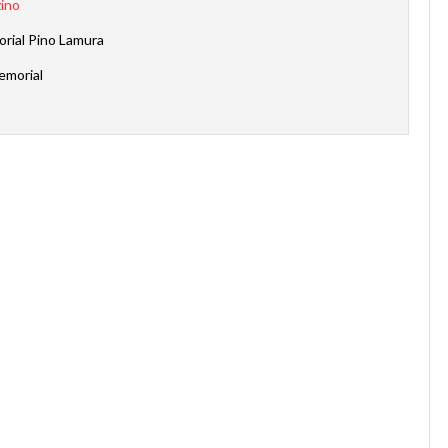
zino
rial Pino Lamura
emorial