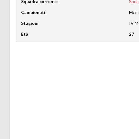
Squadra corrente
Spol
Campionati
Memo
Stagioni
IV M
Età
27