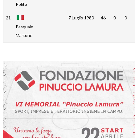
Polito
21
7 Luglio 1980
46
0
0
0
Pasquale
Martone