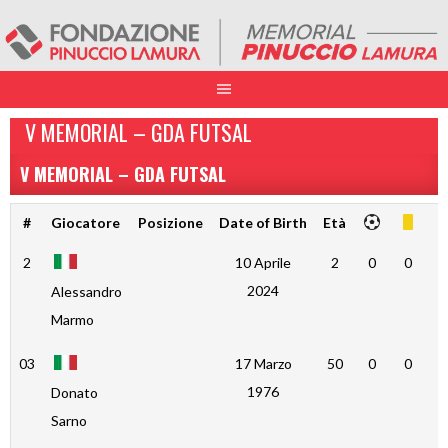
V MEMORIAL – GDA FUTSAL
V MEMORIAL – GDA FUTSAL
#
Giocatore
Posizione
Date of Birth
Età
2
10 Aprile
2
0
0
0
2024
Alessandro
Marmo
03
17 Marzo
50
0
0
0
1976
Donato
Sarno