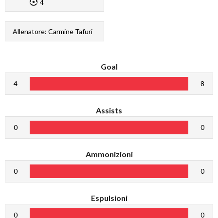
4
Allenatore: Carmine Tafuri
Goal
4
8
Assists
0
0
Ammonizioni
0
0
Espulsioni
0
0