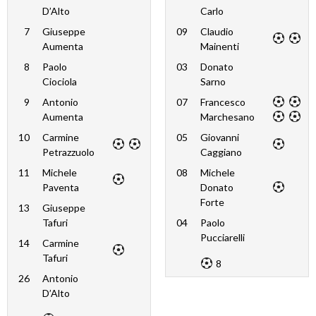
D’Alto
Carlo
7
Giuseppe
09
Claudio
Aumenta
Mainenti
8
Paolo
03
Donato
Ciociola
Sarno
9
Antonio
07
Francesco
Aumenta
Marchesano
10
Carmine
05
Giovanni
Petrazzuolo
Caggiano
11
Michele
08
Michele
Paventa
Donato
Forte
13
Giuseppe
Tafuri
04
Paolo
Pucciarelli
14
Carmine
Tafuri
8
26
Antonio
D’Alto