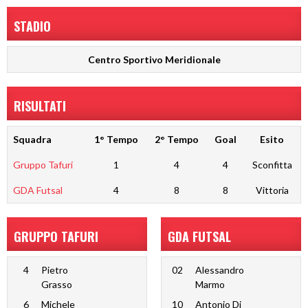
STADIO
Centro Sportivo Meridionale
RISULTATI
Squadra
1° Tempo
2° Tempo
Goal
Esito
Gruppo Tafuri
1
4
4
Sconfitta
GDA Futsal
4
8
8
Vittoria
GRUPPO TAFURI
GDA FUTSAL
4
Pietro
02
Alessandro
Grasso
Marmo
6
Michele
10
Antonio Di