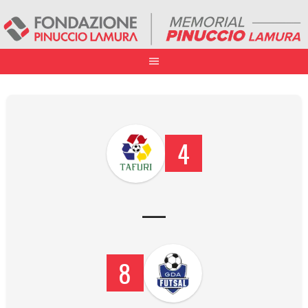
4
—
8