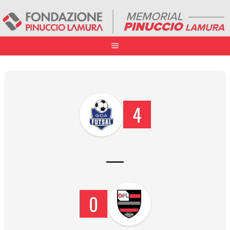
4
—
0